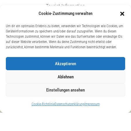
Tourist-Information
Cookie-Zustimmung verwalten
Service
Um dir ein optimales Erlebnis zu bieten, verwenden wir Technologien wie Cookies, um
Geräteinformationen zu speichern und/oder darauf zuzugreifen. Wenn du diesen
Veranstaltungen
Technologien zustimmst, können wir Daten wie das Surfverhalten oder eindeutige IDs
auf dieser Website verarbeiten. Wenn du deine Zustimmung nicht erteilst oder
Kur & Wellness
zurückziehst, können bestimmte Merkmale und Funktionen beeinträchtigt werden.
Prospekte Bestellen
Akzeptieren
Ablehnen
Einstellungen ansehen
Impressum
Datenschutz
Erklärung zur Barrierefreiheit
Cookie-Richtlinie
Datenschutzerklärung
Impressum