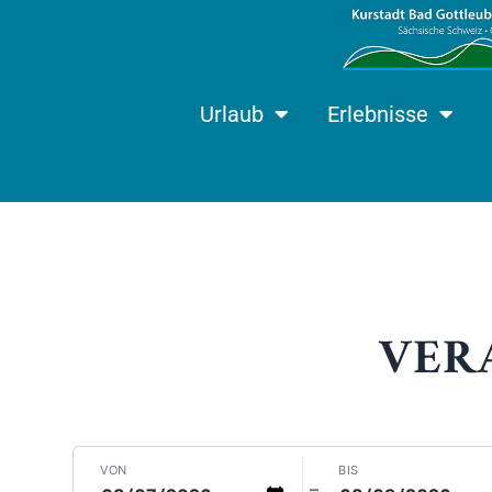
Urlaub
Erlebnisse
VER
VON
BIS
–