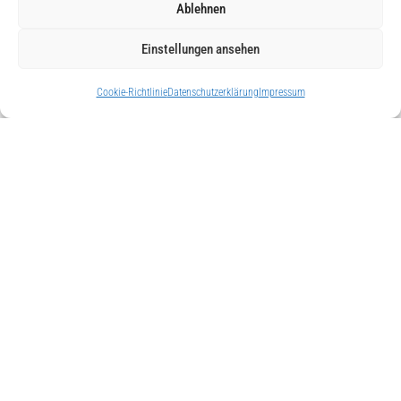
Ablehnen
Einstellungen ansehen
Cookie-Richtlinie
Datenschutzerklärung
Impressum
Urlaub zwischen
Sächsischer Schweiz und
Osterzgebirge
Nicht nur der Ortsname ist unaussprechlich schön,
sondern auch unsere Kurstadt und ihre Lage am Rande
der Sächsischen Schweiz und dem Osterzgebirge selbst.
Außergewöhnlich ist zudem die doppelte Prädikatisierung
unserer Stadt: Moorheilbad Bad Gottleuba und